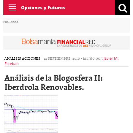
Toggle
Opciones y Futuros
navigation
Publicidad
ANÁLISIS ACCIONES
|
12 SEPTIEMBRE, 2010
-
Escrito por:
Javier M.
Esteban
Análisis de la Blogosfera II:
Iberdrola Renovables.