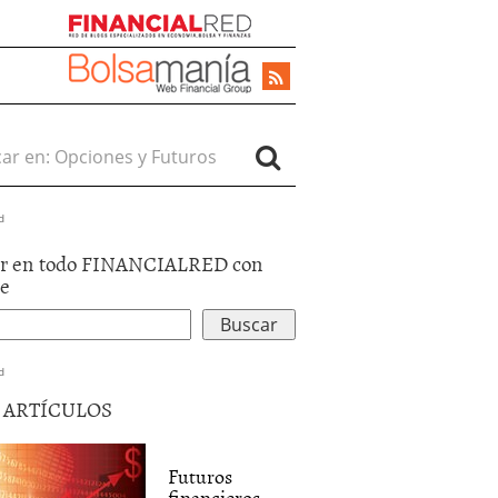
r en:
d
r en todo FINANCIALRED con
le
d
5 ARTÍCULOS
Futuros
financieros.