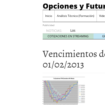
Opciones y Futu
Inicio
Análisis Técnico (Formación)
Vide
Publicidad
Los
NOTICIAS:
mercados
COTIZACIONES EN STREAMING
G
se han
vuelto
Vencimientos de
completamente
locos.
agosto
01/02/2013
27, 2014
El truco del Candy Crash
La «mejora» en el crédit
La letra pequeña de los
Cuentos de pymelandia I