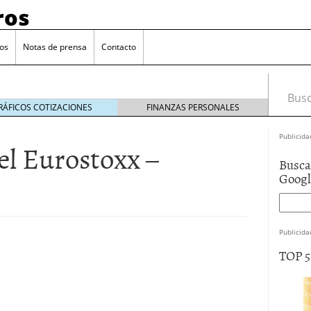
ros
os
Notas de prensa
Contacto
Busca
RÁFICOS COTIZACIONES
FINANZAS PERSONALES
Publicida
l Eurostoxx –
Busca
Goog
 y el truco de la economía.
mayo 12, 2014
o a particulares.
abril 25, 2014
 «préstamos rápidos».
abril 3, 2014
Publicida
V (y último). Moraleja.
marzo 29, 2014
TOP 