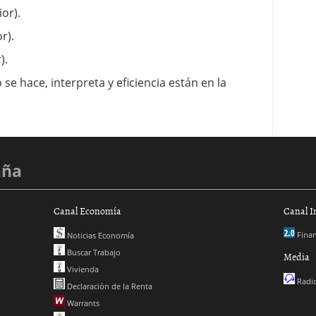
or).
r).
).
se hace, interpreta y eficiencia están en la
aña
Canal Economía
Canal I
Finan
Noticias Economía
Buscar Trabajo
Media
Vivienda
Radio
Declaración de la Renta
Warrants