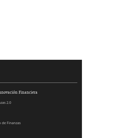
nnovación Financiera
zas 2.0
 de Finanzas