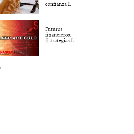
confianza I.
Futuros
financieros.
Estrategias I.
d