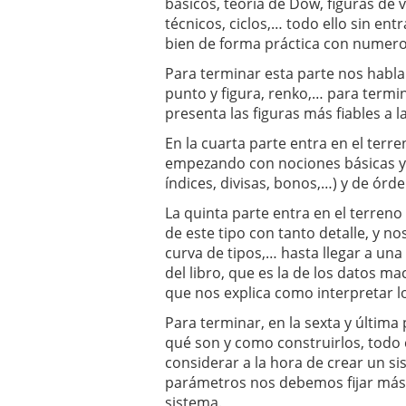
básicos, teoría de Dow, figuras de 
técnicos, ciclos,… todo ello sin en
bien de forma práctica con numero
Para terminar esta parte nos habla
punto y figura, renko,… para termin
presenta las figuras más fiables a 
En la cuarta parte entra en el terre
empezando con nociones básicas y 
índices, divisas, bonos,…) y de órde
La quinta parte entra en el terreno
de este tipo con tanto detalle, y no
curva de tipos,… hasta llegar a un
del libro, que es la de los datos ma
que nos explica como interpretar l
Para terminar, en la sexta y última
qué son y como construirlos, todo c
considerar a la hora de crear un 
parámetros nos debemos fijar más y
sistema.