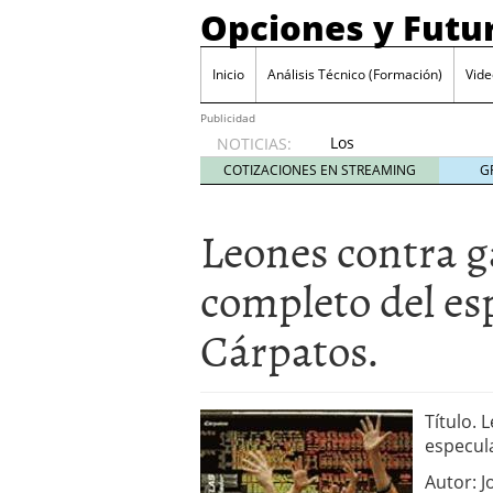
Opciones y Futu
Inicio
Análisis Técnico (Formación)
Vide
Publicidad
Los
NOTICIAS:
mercados
COTIZACIONES EN STREAMING
G
se han
vuelto
Leones contra g
completamente
locos.
agosto
completo del es
27, 2014
El truco del Candy Crash
Cárpatos.
La «mejora» en el crédit
La letra pequeña de los
Cuentos de pymelandia I
Título. 
especul
Autor: J