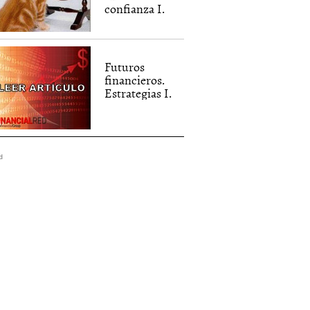
confianza I.
Futuros
financieros.
Estrategias I.
d