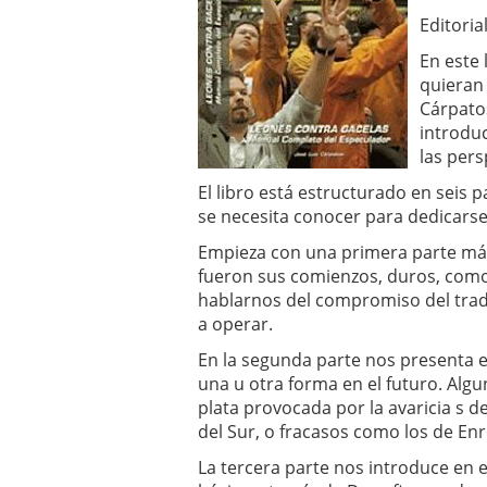
Editoria
En este 
quieran 
Cárpatos
introdu
las pers
El libro está estructurado en seis 
se necesita conocer para dedicarse
Empieza con una primera parte más
fueron sus comienzos, duros, como 
hablarnos del compromiso del trad
a operar.
En la segunda parte nos presenta e
una u otra forma en el futuro. Alg
plata provocada por la avaricia s 
del Sur, o fracasos como los de En
La tercera parte nos introduce en 