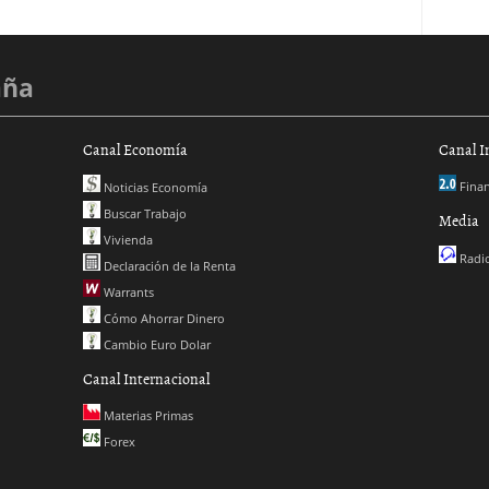
aña
Canal Economía
Canal I
Finan
Noticias Economía
Buscar Trabajo
Media
Vivienda
Radio
Declaración de la Renta
Warrants
Cómo Ahorrar Dinero
Cambio Euro Dolar
Canal Internacional
Materias Primas
Forex