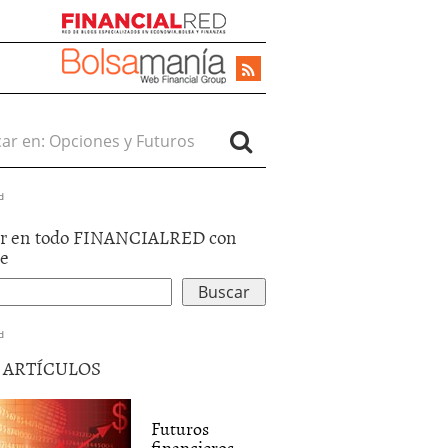
r en:
d
r en todo FINANCIALRED con
le
d
5 ARTÍCULOS
Futuros
financieros.