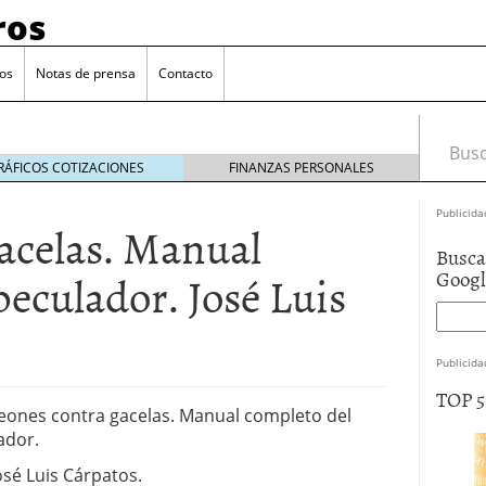
ros
os
Notas de prensa
Contacto
Busca
RÁFICOS COTIZACIONES
FINANZAS PERSONALES
Publicida
acelas. Manual
Busca
peculador. José Luis
Goog
 y el truco de la economía.
mayo 12, 2014
o a particulares.
abril 25, 2014
 «préstamos rápidos».
abril 3, 2014
Publicida
V (y último). Moraleja.
marzo 29, 2014
TOP 
Leones contra gacelas. Manual completo del
ador.
osé Luis Cárpatos.