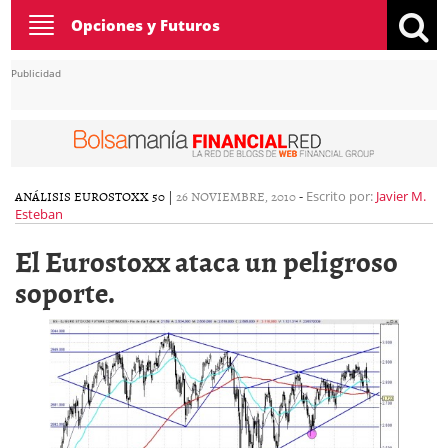
Toggle
Opciones y Futuros
navigation
Publicidad
ANÁLISIS EUROSTOXX 50
|
26 NOVIEMBRE, 2010
-
Escrito por:
Javier M.
Esteban
El Eurostoxx ataca un peligroso
soporte.