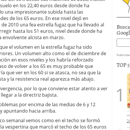
suelo en los 22,40 euros desde donde ha
o una impresionante subida hasta las
des de los 65 euros. En ese nivel dejó en
de 2010 una fea estrella fugaz que ha llevado al
Busca
rregir hasta los 51 euros, nivel desde donde ha
Goog
 envolvente alcista en marzo.
 que el volumen en la estrella fugaz ha sido
riores. Un volumen alto como el de diciembre de
Publicida
ción en esos niveles y los habría reforzado
TOP 
so de volver a los 65 es muy probable que
a que ver en los 60 si se atasca, no sea que la
sta y la resistencia real aparezca más abajo.
vergencia, por lo que conviene estar atento a ver
legar a la directriz bajista.
roblemas por encima de las medias de 6 y 12
y apuntando hacia arriba.
fico semanal vemos como en el techo se formó
lla vespertina que marcó el techo de los 65 euros