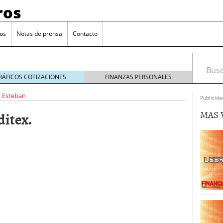
ros
os
Notas de prensa
Contacto
Busca
RÁFICOS COTIZACIONES
FINANZAS PERSONALES
. Esteban
Publicida
MAS 
ditex.
 y el truco de la economía.
mayo 12, 2014
o a particulares.
abril 25, 2014
 «préstamos rápidos».
abril 3, 2014
V (y último). Moraleja.
marzo 29, 2014