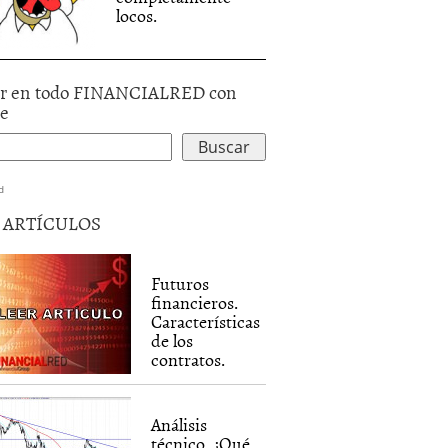
locos.
r en todo FINANCIALRED con
le
d
5 ARTÍCULOS
Futuros
financieros.
Características
de los
contratos.
Análisis
técnico. ¿Qué