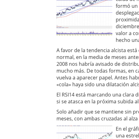
formó un 
desplegad
proximida
diciembre 
valor a co
hecho una
A favor de la tendencia alcista está
normal, en la media de meses ante
2008 nos habría avisado de distribu
mucho más. De todas formas, en ca
vuelva a aparecer papel. Antes habrí
«cola» haya sido una dilatación alci
El RSI14 está marcando una clara di
si se atasca en la próxima subida al l
Solo añadir que se mantiene sin p
meses, con ambas cruzadas al alza 
En el grá
una estre