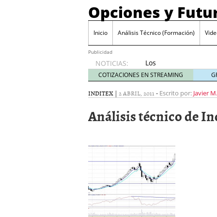
Opciones y Futu
Inicio
Análisis Técnico (Formación)
Vide
Publicidad
Los
NOTICIAS:
mercados
COTIZACIONES EN STREAMING
G
se han
vuelto
INDITEX
|
2 ABRIL, 2011
-
Escrito por:
Javier M
completamente
Análisis técnico de In
locos.
agosto
27, 2014
El truco del Candy Crash
La «mejora» en el crédit
La letra pequeña de los
Cuentos de pymelandia I