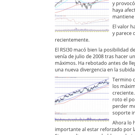
y provocó
haya afect
mantiene 
El valor 
y parece 
recientemente.
El RSI30 macó bien la posibilidad de
venía de julio de 2008 tras hacer 
máximos. Ha rebotado antes de lleg
una nueva divergencia en la subida 
Termino c
los máxim
creciente
roto el po
perder mo
soporte i
Ahora lo h
importante al estar reforzado por la