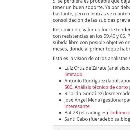
Si se perdiera es probable que baja
tener un buen soporte. Ya por debaj
bastante, pero mientras se manteng
consolidación de las subidas previ
Resumiendo, valor en fuerte tenden
con resistencias en los 59,40 y 65. 
subida libre con posible objetivo e
meses, donde al primer toque habr
Esta es la visión de otros analistas
Luíz Ortíz de Zárate (analisisb
limitado
Antonio Rodríguez (labolsapo
500. Análisis técnico de corto
Ricardo González (losmercados
José Ángel Mena (gestionarpa
interesante
Bat 23 (eltrading.es):
Inditex r
Santi Cabo (fueradebolsa.blo