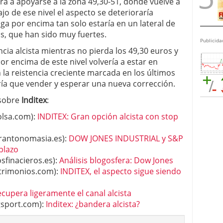
ra a apoyarse a la zona 49,30-51, donde vuelve a
o de ese nivel el aspecto se deterioraría
a por encima tan solo estaría en un lateral de
as, que han sido muy fuertes.
Publicida
cia alcista mientras no pierda los 49,30 euros y
Por encima de este nivel volvería a estar en
n la reistencia creciente marcada en los últimos
ía que vender y esperar una nueva corrección.
 sobre
Inditex
:
olsa.com):
INDITEX: Gran opción alcista con stop
rantonomasia.es):
DOW JONES INDUSTRIAL y S&P
 plazo
finacieros.es):
Análisis blogosfera: Dow Jones
trimonios.com):
INDITEX, el aspecto sigue siendo
ecupera ligeramente el canal alcista
gsport.com):
Inditex: ¿bandera alcista?