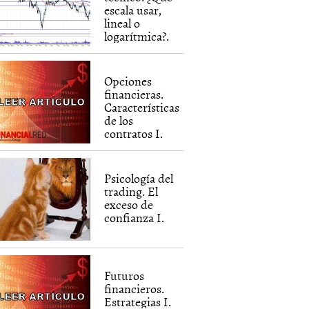
escala usar,
lineal o
logarítmica?.
Opciones
financieras.
Características
de los
contratos I.
Psicología del
trading. El
exceso de
confianza I.
Futuros
financieros.
Estrategias I.