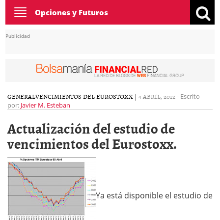
Toggle
Opciones y Futuros
navigation
Publicidad
GENERAL
VENCIMIENTOS DEL EUROSTOXX
|
4 ABRIL, 2012
-
Escrito
por:
Javier M. Esteban
Actualización del estudio de
vencimientos del Eurostoxx.
Ya está disponible el estudio de