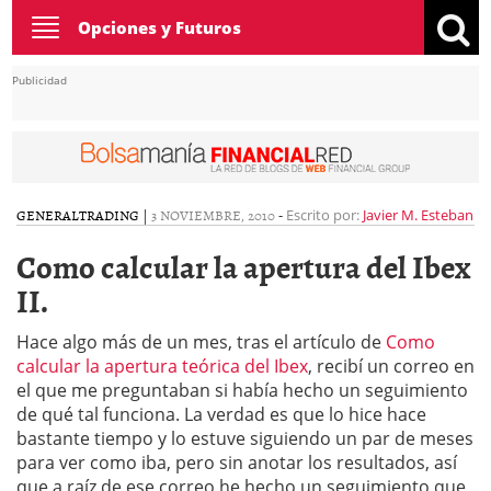
Toggle
Opciones y Futuros
navigation
Publicidad
GENERAL
TRADING
|
3 NOVIEMBRE, 2010
-
Escrito por:
Javier M. Esteban
Como calcular la apertura del Ibex
II.
Hace algo más de un mes, tras el artículo de
Como
calcular la apertura teórica del Ibex
, recibí un correo en
el que me preguntaban si había hecho un seguimiento
de qué tal funciona. La verdad es que lo hice hace
bastante tiempo y lo estuve siguiendo un par de meses
para ver como iba, pero sin anotar los resultados, así
que a raíz de ese correo he hecho un seguimiento que